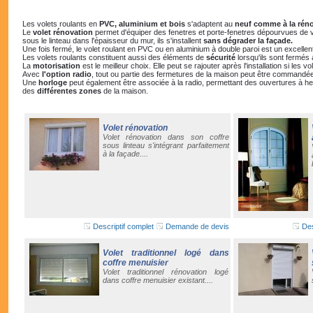
Les volets roulants en
PVC, aluminium et bois
s'adaptent au
neuf comme à la rén
Le
volet rénovation
permet d'équiper des fenetres et porte-fenetres dépourvues de vol
sous le linteau dans l'épaisseur du mur, ils s'installent
sans dégrader la façade.
Une fois fermé, le volet roulant en PVC ou en aluminium à double paroi est un excellen
Les volets roulants constituent aussi des éléments de
sécurité
lorsqu'ils sont fermés 
La
motorisation
est le meilleur choix. Elle peut se rajouter après l'installation si les vo
Avec
l'option radio
, tout ou partie des fermetures de la maison peut être command
Une
horloge
peut également être associée à la radio, permettant des ouvertures à heu
des
différentes zones
de la maison.
Volet rénovation
Volet rénovation dans son coffre
sous linteau s'intégrant parfaitement
à la façade....
Descriptif complet
Demande de devis
Des
Volet traditionnel logé dans
coffre menuisier
Volet traditionnel rénovation logé
dans coffre menuisier existant....